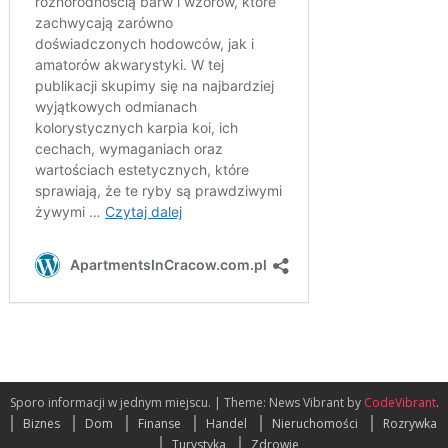
Sporo informacji w jednym miejscu.
|
Theme: News Vibrant by
CodeVibrant
.
Biznes
Dom
Finanse
Handel
Nieruchomości
Rozrywka
Turystyka
Zdrowie