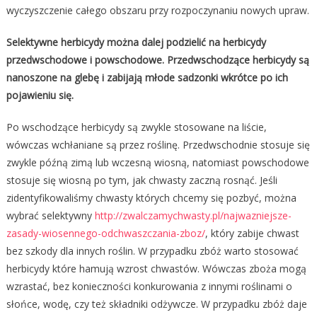
wyczyszczenie całego obszaru przy rozpoczynaniu nowych upraw.
Selektywne herbicydy można dalej podzielić na herbicydy
przedwschodowe i powschodowe. Przedwschodzące herbicydy są
nanoszone na glebę i zabijają młode sadzonki wkrótce po ich
pojawieniu się.
Po wschodzące herbicydy są zwykle stosowane na liście,
wówczas wchłaniane są przez roślinę. Przedwschodnie stosuje się
zwykle późną zimą lub wczesną wiosną, natomiast powschodowe
stosuje się wiosną po tym, jak chwasty zaczną rosnąć. Jeśli
zidentyfikowaliśmy chwasty których chcemy się pozbyć, można
wybrać selektywny
http://zwalczamychwasty.pl/najwazniejsze-
zasady-wiosennego-odchwaszczania-zboz/
, który zabije chwast
bez szkody dla innych roślin. W przypadku zbóż warto stosować
herbicydy które hamują wzrost chwastów. Wówczas zboża mogą
wzrastać, bez konieczności konkurowania z innymi roślinami o
słońce, wodę, czy też składniki odżywcze. W przypadku zbóż daje