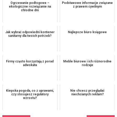
Ogrzewanie podłogowe –
Podstawowe informacje związane
ekologiczne rozwiązanie na
z prawem cywilnym
chłodne dni
Jak wybrać odpowiedni kontener
Najlepsze biuro księgowe
sanitarny dla twoich potrzeb?
Firmy często korzystają z porad
Meble biurowe i ich różnorodne
adwokata
rodzaje
Kiepska pogoda, co z uprawami,
Nie chcesz przeglądać
czy stosujesz regulatory
niechcianych reklam?
wzrostu?