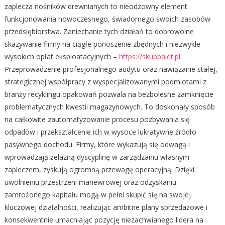
zaplecza nośników drewnianych to nieodzowny element
funkcjonowania nowoczesnego, świadomego swoich zasobów
przedsiębiorstwa. Zaniechanie tych działań to dobrowolne
skazywanie firmy na ciągłe ponoszenie zbędnych i niezwykle
wysokich opłat eksploatacyjnych –
https://skuppalet.pl
.
Przeprowadzenie profesjonalnego audytu oraz nawiązanie stałej,
strategicznej współpracy z wyspecjalizowanymi podmiotami z
branży recyklingu opakowań pozwala na bezbolesne zamknięcie
problematycznych kwestii magazynowych. To doskonały sposób
na całkowite zautomatyzowanie procesu pozbywania się
odpadów i przekształcenie ich w wysoce lukratywne źródło
pasywnego dochodu. Firmy, które wykazują się odwagą i
wprowadzają żelazną dyscyplinę w zarządzaniu własnym
zapleczem, zyskują ogromną przewagę operacyjną. Dzięki
uwolnieniu przestrzeni manewrowej oraz odzyskaniu
zamrożonego kapitału mogą w pełni skupić się na swojej
kluczowej działalności, realizując ambitne plany sprzedażowe i
konsekwentnie umacniając pozycję niezachwianego lidera na