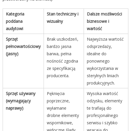
Kategoria
Stan techniczny i
Dalsze możliwości
poddana
wizualny
biznesowe i
audytowi
wartość
Sprzęt
Brak uszkodzeń,
Najwyższa wartość
pełnowartościowy
bardzo jasna
odsprzedaży,
(jasny)
barwa, pełna
idealne do
nośność zgodna
ponownego
ze specyfikacją
wykorzystania w
producenta.
sterylnych liniach
produkcyjnych.
Sprzęt używany
Pęknięcia
Wysoka wartość
(wymagający
poprzeczne,
odzysku, elementy
naprawy)
wyłamane
te trafiają do
drobne elementy
profesjonalnego
wspornikowe,
serwisu i szybko
widoczne ślady
wracają do