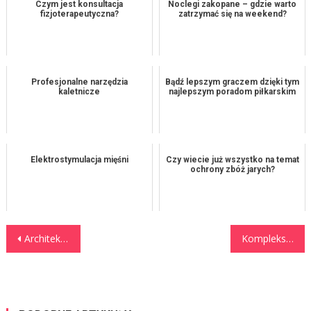
Czym jest konsultacja
Noclegi zakopane – gdzie warto
fizjoterapeutyczna?
zatrzymać się na weekend?
Profesjonalne narzędzia
Bądź lepszym graczem dzięki tym
kaletnicze
najlepszym poradom piłkarskim
Elektrostymulacja mięśni
Czy wiecie już wszystko na temat
ochrony zbóż jarych?
Nawigacja wpisu
Architektura iluzji i przestrzeni: Jak wielkoformatowe płyty ceramiczne odmieniają proporcje wnętrz
Kompleksowe naprawy powypadkowe w Toruniu – jak zabezpieczyć przyszłość floty?