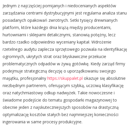
Jednym z najczęściej pomijanych i niedocenianych aspektów
zarządzania centrami dystrybucyjnymi jest regularna analiza stanu
posiadanych opakowań zwrotnych. Setki tysięcy drewnianych
platform, które każdego dnia krążą między producentami,
hurtowniami i sklepami detalicznymi, stanowią potężny, lecz
bardzo rzadko odpowiednio wyceniany kapitał. Wdrożenie
rzetelnego audytu zaplecza sprzętowego pozwala na identyfikację
ogromnych, ukrytych strat oraz błyskawiczne przekucie
problematycznych odpadów w żywą gotówkę. Kiedy zarząd firmy
podejmuje strategiczną decyzję o uporządkowaniu swojego
majątku, profesjonalny
https://skuppalet.pl
okazuje się absolutnie
niezbędnym partnerem, oferującym szybką, uczciwą klasyfikację
oraz natychmiastowy odkup nadwyżek. Takie nowoczesne i
świadome podejście do tematu gospodarki magazynowej to
obecnie jeden z najskuteczniejszych sposobów na drastyczną
optymalizację kosztów stałych bez najmniejszej konieczności
ingerowania w same procesy produkcyjne.