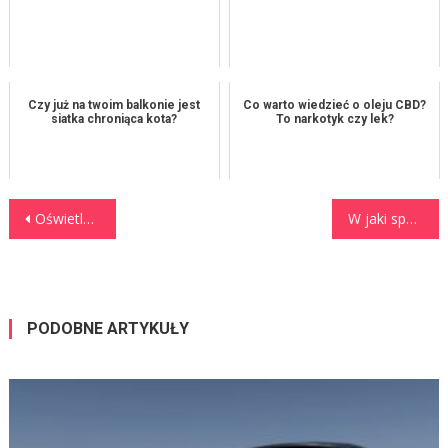
Czy już na twoim balkonie jest
Co warto wiedzieć o oleju CBD?
siatka chroniąca kota?
To narkotyk czy lek?
Nawigacja wpisu
Oświetlenie miejskie ulic i parków
W jaki sposób szybko pozyskać lakiery hybrydowe?
PODOBNE ARTYKUŁY