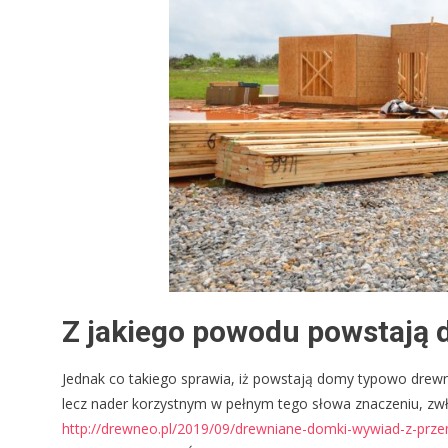
Z jakiego powodu powstają
Jednak co takiego sprawia, iż powstają domy typowo drewn
lecz nader korzystnym w pełnym tego słowa znaczeniu, zwł
http://drewneo.pl/2019/09/drewniane-domki-wywiad-z-pr