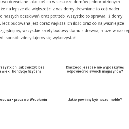
ictwo drewniane jako coś co w sektorze domów jednorodzinnych
a że na lepsze dla większości z nas domy drewniane to coś nader
do naszych oczekiwań oraz potrzeb. Wszystko to sprawia, iż domy
 lecz budowana jest coraz większa ich ilość oraz co najważniejsze
względnijmy, wszystkie zalety budowy domu z drewna, może w naszej
swój sposób zdecydujemy się wykorzystać.
wszystkich: Jak ćwiczyć bez
Dlaczego jeszcze nie wyposażyłeś
 wiek i kondycję fizyczną
odpowiednio swoich magazynów?
nesowa - praca we Wrocławiu
Jakie powinny być nasze meble?