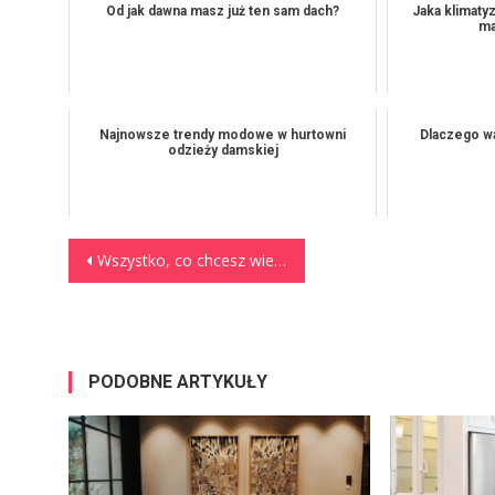
Od jak dawna masz już ten sam dach?
Jaka klimatyz
ma
Najnowsze trendy modowe w hurtowni
Dlaczego wa
odzieży damskiej
Nawigacja wpisu
Wszystko, co chcesz wiedzieć o witaminach i minerałach
PODOBNE ARTYKUŁY