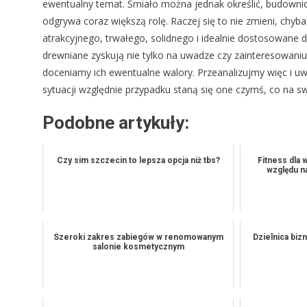
ewentualny temat. Śmiało można jednak określić, budown
odgrywa coraz większą rolę. Raczej się to nie zmieni, chyb
atrakcyjnego, trwałego, solidnego i idealnie dostosowane 
drewniane zyskują nie tylko na uwadze czy zainteresowaniu,
doceniamy ich ewentualne walory. Przeanalizujmy więc i u
sytuacji względnie przypadku staną się one czymś, co na 
Podobne artykuły:
Czy sim szczecin to lepsza opcja niż tbs?
Fitness dla 
względu na
Szeroki zakres zabiegów w renomowanym
Dzielnica biz
salonie kosmetycznym