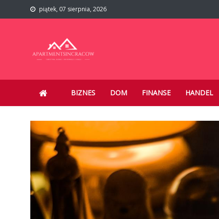
Skip to content
piątek, 07 sierpnia, 2026
ApartmentsInCracow.com
Turystyka, biznes i informacje z kraju i świata.
BIZNES
DOM
FINANSE
HANDEL