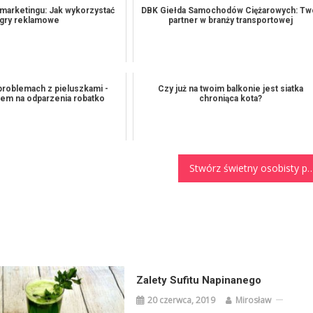
 marketingu: Jak wykorzystać
DBK Giełda Samochodów Ciężarowych: Tw
gry reklamowe
partner w branży transportowej
problemach z pieluszkami -
Czy już na twoim balkonie jest siatka
rem na odparzenia robatko
chroniąca kota?
Stwórz świetny osobisty plan finansó
Zalety Sufitu Napinanego
20 czerwca, 2019
Mirosław