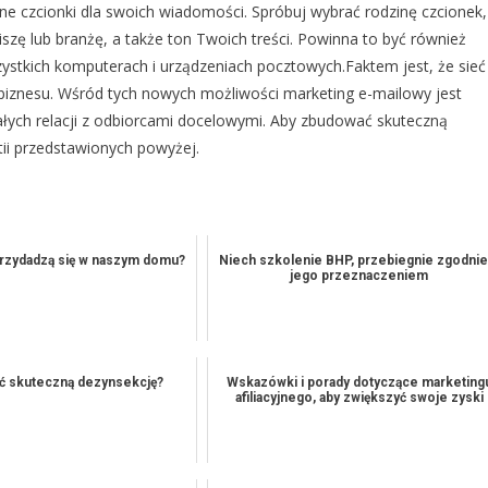
ne czcionki dla swoich wiadomości. Spróbuj wybrać rodzinę czcionek,
iszę lub branżę, a także ton Twoich treści. Powinna to być również
szystkich komputerach i urządzeniach pocztowych.Faktem jest, że sieć
iznesu. Wśród tych nowych możliwości marketing e-mailowy jest
ych relacji z odbiorcami docelowymi. Aby zbudować skuteczną
tii przedstawionych powyżej.
przydadzą się w naszym domu?
Niech szkolenie BHP, przebiegnie zgodnie
jego przeznaczeniem
ć skuteczną dezynsekcję?
Wskazówki i porady dotyczące marketing
afiliacyjnego, aby zwiększyć swoje zyski