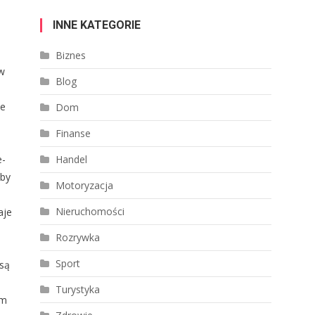
INNE KATEGORIE
Biznes
 w
Blog
ie
Dom
Finanse
e-
Handel
aby
Motoryzacja
Nieruchomości
aje
Rozrywka
Sport
 są
Turystyka
im