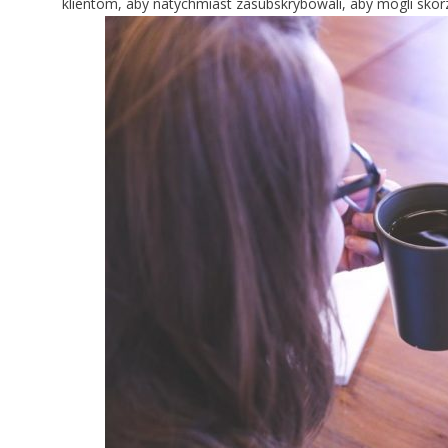
klientom, aby natychmiast zasubskrybowali, aby mogli skorz