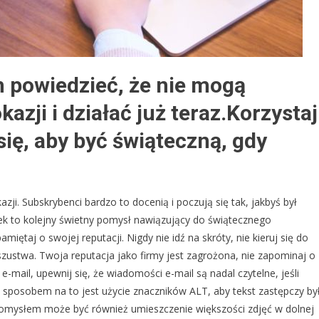
 powiedzieć, że nie mogą
azji i działać już teraz.Korzystaj
 się, aby być świąteczną, gdy
ji. Subskrybenci bardzo to docenią i poczują się tak, jakbyś był
ek to kolejny świetny pomysł nawiązujący do świątecznego
taj o swojej reputacji. Nigdy nie idź na skróty, nie kieruj się do
zustwa. Twoja reputacja jako firmy jest zagrożona, nie zapominaj o
-mail, upewnij się, że wiadomości e-mail są nadal czytelne, jeśli
m sposobem na to jest użycie znaczników ALT, aby tekst zastępczy by
omysłem może być również umieszczenie większości zdjęć w dolnej