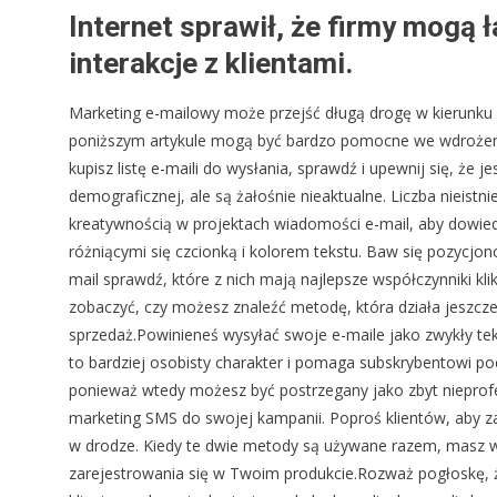
Internet sprawił, że firmy mogą 
interakcje z klientami.
Marketing e-mailowy może przejść długą drogę w kierunku 
poniższym artykule mogą być bardzo pomocne we wdrożeniu 
kupisz listę e-maili do wysłania, sprawdź i upewnij się, że
demograficznej, ale są żałośnie nieaktualne. Liczba nieistn
kreatywnością w projektach wiadomości e-mail, aby dowiedzieć 
różniącymi się czcionką i kolorem tekstu. Baw się pozycjo
mail sprawdź, które z nich mają najlepsze współczynniki klik
zobaczyć, czy możesz znaleźć metodę, która działa jeszcze 
sprzedaż.Powinieneś wysyłać swoje e-maile jako zwykły tek
to bardziej osobisty charakter i pomaga subskrybentowi poc
ponieważ wtedy możesz być postrzegany jako zbyt nieprof
marketing SMS do swojej kampanii. Poproś klientów, aby za
w drodze. Kiedy te dwie metody są używane razem, masz wi
zarejestrowania się w Twoim produkcie.Rozważ pogłoskę,