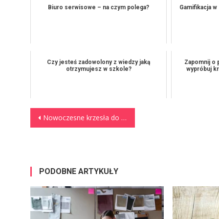
Biuro serwisowe – na czym polega?
Gamifikacja w
Czy jesteś zadowolony z wiedzy jaką
Zapomnij o 
otrzymujesz w szkole?
wypróbuj k
Nawigacja wpisu
Nowoczesne krzesła do salonu
PODOBNE ARTYKUŁY