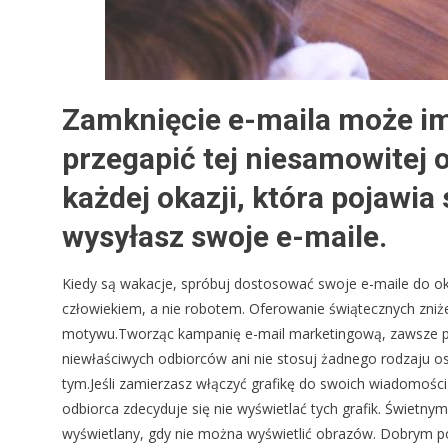
Zamknięcie e-maila może im
przegapić tej niesamowitej ok
każdej okazji, która pojawia
wysyłasz swoje e-maile.
Kiedy są wakacje, spróbuj dostosować swoje e-maile do okaz
człowiekiem, a nie robotem. Oferowanie świątecznych zniż
motywu.Tworząc kampanię e-mail marketingową, zawsze pamię
niewłaściwych odbiorców ani nie stosuj żadnego rodzaju os
tym.Jeśli zamierzasz włączyć grafikę do swoich wiadomości e
odbiorca zdecyduje się nie wyświetlać tych grafik. Świetny
wyświetlany, gdy nie można wyświetlić obrazów. Dobrym p