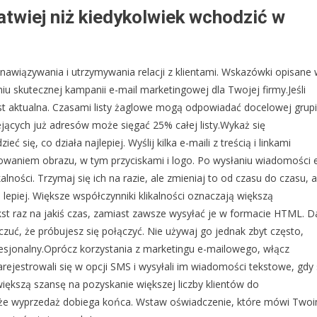
łatwiej niż kiedykolwiek wchodzić w
nawiązywania i utrzymywania relacji z klientami. Wskazówki opisane
skutecznej kampanii e-mail marketingowej dla Twojej firmy.Jeśli
 jest aktualna. Czasami listy żaglowe mogą odpowiadać docelowej grup
iejących już adresów może sięgać 25% całej listy.Wykaż się
się, co działa najlepiej. Wyślij kilka e-maili z treścią i linkami
nowaniem obrazu, w tym przyciskami i logo. Po wysłaniu wiadomości 
alności. Trzymaj się ich na razie, ale zmieniaj to od czasu do czasu, 
lepiej. Większe współczynniki klikalności oznaczają większą
st raz na jakiś czas, zamiast zawsze wysyłać je w formacie HTML. D
zuć, że próbujesz się połączyć. Nie używaj go jednak zbyt często,
esjonalny.Oprócz korzystania z marketingu e-mailowego, włącz
rejestrowali się w opcji SMS i wysyłali im wiadomości tekstowe, gdy
ększą szansę na pozyskanie większej liczby klientów do
 że wyprzedaż dobiega końca. Wstaw oświadczenie, które mówi Two