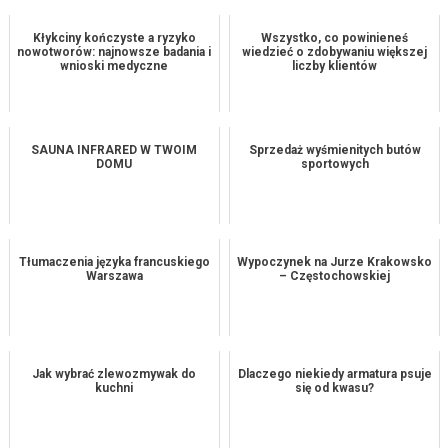
Kłykciny kończyste a ryzyko
Wszystko, co powinieneś
nowotworów: najnowsze badania i
wiedzieć o zdobywaniu większej
wnioski medyczne
liczby klientów
SAUNA INFRARED W TWOIM
Sprzedaż wyśmienitych butów
DOMU
sportowych
Tłumaczenia języka francuskiego
Wypoczynek na Jurze Krakowsko
Warszawa
– Częstochowskiej
Jak wybrać zlewozmywak do
Dlaczego niekiedy armatura psuje
kuchni
się od kwasu?