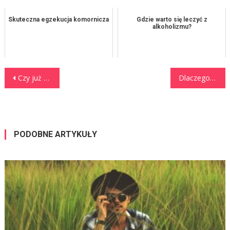
Skuteczna egzekucja komornicza
Gdzie warto się leczyć z
alkoholizmu?
Nawigacja wpisu
Czy już kiedyś bujałeś się na knocie?
Dlaczego jeszcze nie wyposażyłeś odpowiednio swoich magazynów?
PODOBNE ARTYKUŁY