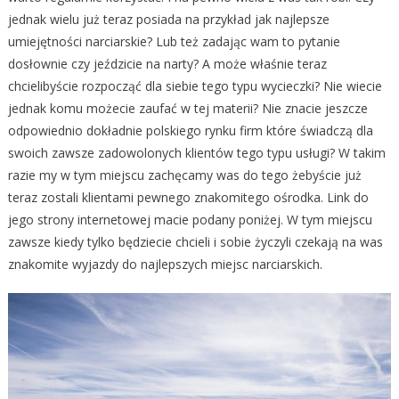
jednak wielu już teraz posiada na przykład jak najlepsze
umiejętności narciarskie? Lub też zadając wam to pytanie
dosłownie czy jeździcie na narty? A może właśnie teraz
chcielibyście rozpocząć dla siebie tego typu wycieczki? Nie wiecie
jednak komu możecie zaufać w tej materii? Nie znacie jeszcze
odpowiednio dokładnie polskiego rynku firm które świadczą dla
swoich zawsze zadowolonych klientów tego typu usługi? W takim
razie my w tym miejscu zachęcamy was do tego żebyście już
teraz zostali klientami pewnego znakomitego ośrodka. Link do
jego strony internetowej macie podany poniżej. W tym miejscu
zawsze kiedy tylko będziecie chcieli i sobie życzyli czekają na was
znakomite wyjazdy do najlepszych miejsc narciarskich.