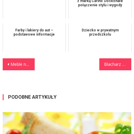
z marką Carinii: Doskonałe
połączenie stylu i wygody
Farby i lakiery do aut –
Dziecko w prywatnym
podstawowe informacje
przedszkolu
Nawigacja wpisu
Meble na wymiar – kiedy warto się zdecydować
Blacharz we Wrocławiu – gdzie naprawić ciężarówkę po kolizji?
PODOBNE ARTYKUŁY