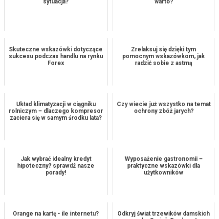
sytuacja?
warto?
Skuteczne wskazówki dotyczące
Zrelaksuj się dzięki tym
sukcesu podczas handlu na rynku
pomocnym wskazówkom, jak
Forex
radzić sobie z astmą
Układ klimatyzacji w ciągniku
Czy wiecie już wszystko na temat
rolniczym – dlaczego kompresor
ochrony zbóż jarych?
zaciera się w samym środku lata?
Jak wybrać idealny kredyt
Wyposażenie gastronomii –
hipoteczny? sprawdź nasze
praktyczne wskazówki dla
porady!
użytkowników
Orange na kartę - ile internetu?
Odkryj świat trzewików damskich