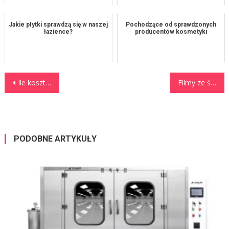
Jakie płytki sprawdzą się w naszej
Pochodzące od sprawdzonych
łazience?
producentów kosmetyki
Nawigacja wpisu
Ile kosztuje nagrobek?
Filmy ze ślubu i wesela
PODOBNE ARTYKUŁY