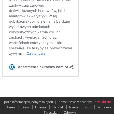
Sporo informacji w jednym miejscu.
|
Theme: News Vibrant by
CodeVibrant
.
Biznes
Dom
Finanse
Handel
Nieruchomości
Rozrywka
Turystyka
Zdrowie