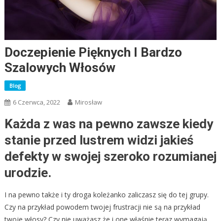
Doczepienie Pięknych I Bardzo
Szalowych Włosów
Blog
6 Czerwca, 2022
Mirosław
Każda z was na pewno zawsze kiedy
stanie przed lustrem widzi jakieś
defekty w swojej szeroko rozumianej
urodzie.
I na pewno także i ty droga koleżanko zaliczasz się do tej grupy.
Czy na przykład powodem twojej frustracji nie są na przykład
twoje włosy? Czy nie uważasz że i one właśnie teraz wymagają