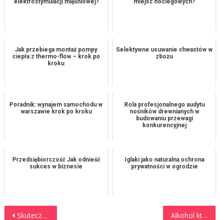
elektrostymulacji mięśniowej?
miejsc noclegowych?
Jak przebiega montaż pompy
Selektywne usuwanie chwastów w
ciepła z thermo-flow – krok po
zbożu
kroku
Poradnik: wynajem samochodu w
Rola profesjonalnego audytu
warszawie krok po kroku
nośników drewnianych w
budowaniu przewagi
konkurencyjnej
Przedsiębiorczość Jak odnieść
Iglaki jako naturalna ochrona
sukces w biznesie
prywatności w ogrodzie
Nawigacja wpisu
Skuteczna egzekucja komornicza
Alkohol który zawsze może być każdemu sprezentowany