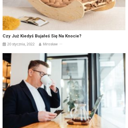
Czy Już Kiedyś Bujałeś Się Na Knocie?
20 stycznia, 2022
Mirosław