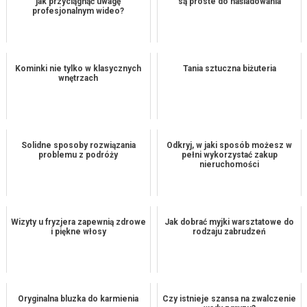
jak przyciągnąć uwagę
są proste do naśladowania
profesjonalnym wideo?
Kominki nie tylko w klasycznych
Tania sztuczna biżuteria
wnętrzach
Solidne sposoby rozwiązania
Odkryj, w jaki sposób możesz w
problemu z podróży
pełni wykorzystać zakup
nieruchomości
Wizyty u fryzjera zapewnią zdrowe
Jak dobrać myjki warsztatowe do
i piękne włosy
rodzaju zabrudzeń
Oryginalna bluzka do karmienia
Czy istnieje szansa na zwalczenie