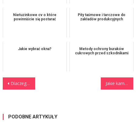
Nietuzinkowe cv o które
Piły taśmowe i tarczowe do
powinniście się postarać
zakładów produkcyjnych
Jakie wybrać okna?
Metody ochrony buraków
cukrowych przed szkodnikami
Nawigacja wpisu
Dlaczego nie wszędzie warto nocować w trakcie urlopu w górach?
Jakie karnisze wybrać do domu
PODOBNE ARTYKUŁY