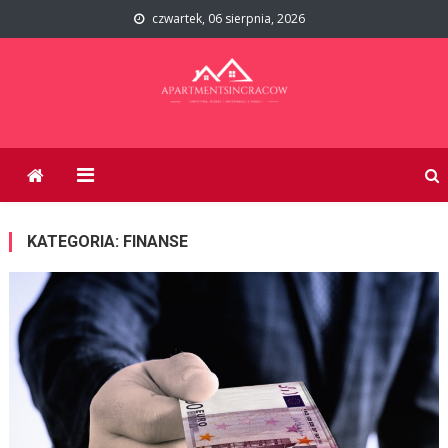
Skip to content
czwartek, 06 sierpnia, 2026
ApartmentsInCracow.com.pl
Turystyka, biznes i informacje z kraju i świata.
KATEGORIA:
FINANSE