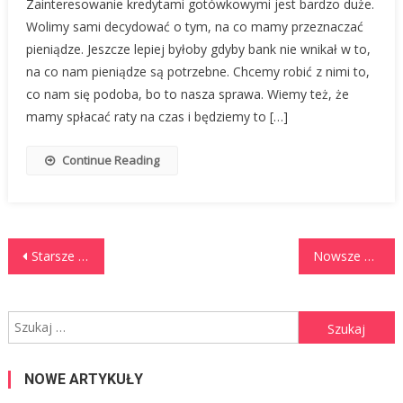
Zainteresowanie kredytami gotówkowymi jest bardzo duże.
Wolimy sami decydować o tym, na co mamy przeznaczać
pieniądze. Jeszcze lepiej byłoby gdyby bank nie wnikał w to,
na co nam pieniądze są potrzebne. Chcemy robić z nimi to,
co nam się podoba, bo to nasza sprawa. Wiemy też, że
mamy spłacać raty na czas i będziemy to […]
Continue Reading
Nawigacja po wpisach
Starsze wpisy
Nowsze wpisy
Szukaj:
NOWE ARTYKUŁY